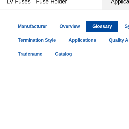
LV Fuses - Fuse Holder
Applica
Manufacturer
Overview
Glossary
S
Termination Style
Applications
Quality 
Tradename
Catalog