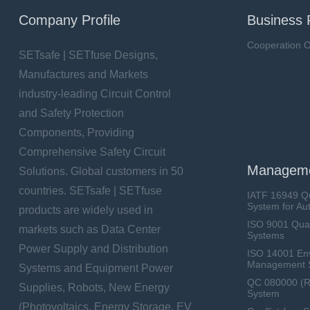
Company Profile
Business 
Cooperation O
SETsafe | SETfuse Designs,
Manufactures and Markets
industry-leading Circuit Control
and Safety Protection
Components, Providing
Comprehensive Safety Circuit
Manageme
Solutions. Global customers in 50
countries. SETsafe | SETfuse
IATF 16949 Q
System for Au
products are widely used in
ISO 9001 Qua
markets such as Data Center
Systems
Power Supply and Distribution
ISO 14001 En
Management 
Systems and Equipment Power
QC 080000 (
Supplies, Robots, New Energy
System
(Photovoltaics, Energy Storage, EV