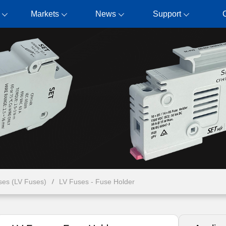
Markets
News
Support
ses (LV Fuses)
LV Fuses - Fuse Holder