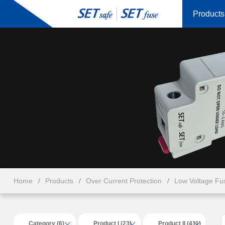
Products
Home
Products
Over Current Protection
Low Voltage Fu
Category (6)
Product I (23)
Product II (411)