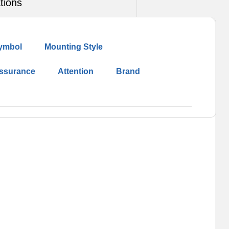
tions
ymbol
Mounting Style
Assurance
Attention
Brand