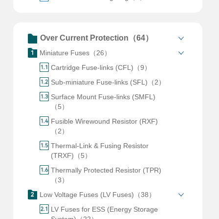
Over Current Protection（64）
Miniature Fuses（26）
Cartridge Fuse-links (CFL)（9）
Sub-miniature Fuse-links (SFL)（2）
Surface Mount Fuse-links (SMFL)
（5）
Fusible Wirewound Resistor (RXF)
（2）
Thermal-Link & Fusing Resistor
(TRXF)（5）
Thermally Protected Resistor (TPR)
（3）
Low Voltage Fuses (LV Fuses)（38）
LV Fuses for ESS (Energy Storage