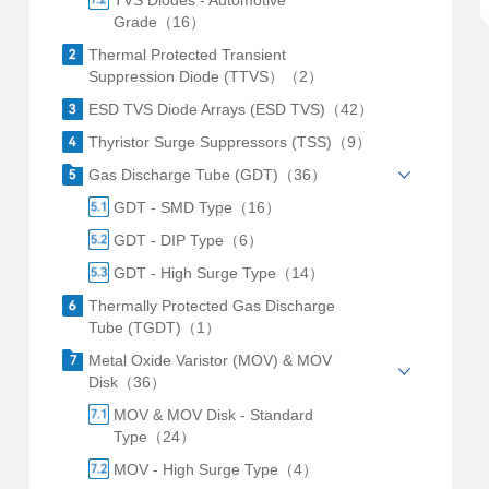
TVS Diodes - Automotive
Grade（16）
Thermal Protected Transient
Suppression Diode (TTVS）（2）
ESD TVS Diode Arrays (ESD TVS)（42）
Thyristor Surge Suppressors (TSS)（9）
Gas Discharge Tube (GDT)（36）
GDT - SMD Type（16）
GDT - DIP Type（6）
GDT - High Surge Type（14）
Thermally Protected Gas Discharge
Tube (TGDT)（1）
Metal Oxide Varistor (MOV) & MOV
Disk（36）
MOV & MOV Disk - Standard
Type（24）
MOV - High Surge Type（4）