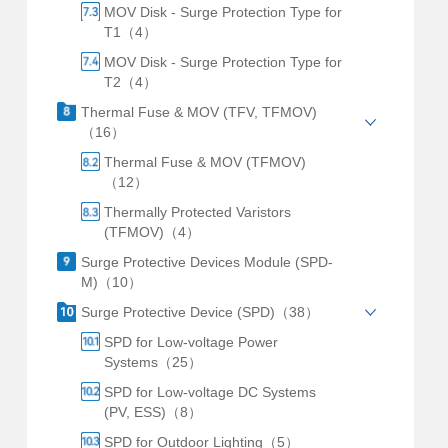
MOV Disk - Surge Protection Type for
T1（4）
MOV Disk - Surge Protection Type for
T2（4）
Thermal Fuse & MOV (TFV, TFMOV)
（16）
Thermal Fuse & MOV (TFMOV)
（12）
Thermally Protected Varistors
(TFMOV)（4）
Surge Protective Devices Module (SPD-
M)（10）
Surge Protective Device (SPD)（38）
SPD for Low-voltage Power
Systems（25）
SPD for Low-voltage DC Systems
(PV, ESS)（8）
SPD for Outdoor Lighting（5）