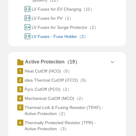
System)（22）
LV Fuses for EV Charging（11）
LV Fuses for PV（1）
LV Fuses for Surge Protector（2）
LV Fuses - Fuse Holder（2）
Active Protection（19）
Heat CutOff (HCO)（5）
idea Thermal CutOff (iTCO)（5）
Pyro CutOff (PCO)（2）
Mechanical CutOff (MCO)（2）
Thermal-Link & Fusing Resistor (TRXF) -
Active Protection（2）
Thermally Protected Resistor (TPR) -
Active Protection （3）