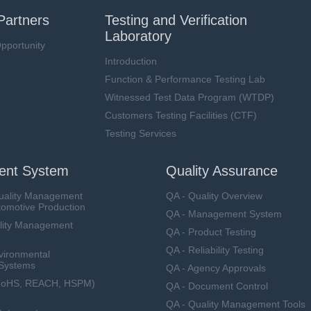
Partners
Testing and Verification
Laboratory
pportunity
Introduction
Function & Performance Testing Lab
Witnessed Test Data Program (WTDP)
Customers Testing Facilities (CTF)
Testing Services
nt System
Quality Assurance
uality Management
QA - Quality Overview
tomotive Production
QA - Management System
lity Management
QA - Product Testing
QA - Reliability Testing
vironmental
Systems
QA - Agency Approvals
RoHS, REACH, HSPM)
QA - Document Control
QA - Quality Management Tools