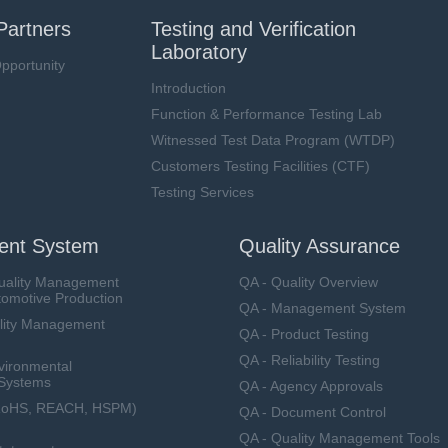
Partners
Testing and Verification
Laboratory
pportunity
Introduction
Function & Performance Testing Lab
Witnessed Test Data Program (WTDP)
Customers Testing Facilities (CTF)
Testing Services
nt System
Quality Assurance
uality Management
QA - Quality Overview
tomotive Production
QA - Management System
lity Management
QA - Product Testing
QA - Reliability Testing
vironmental
Systems
QA - Agency Approvals
RoHS, REACH, HSPM)
QA - Document Control
QA - Quality Management Tools