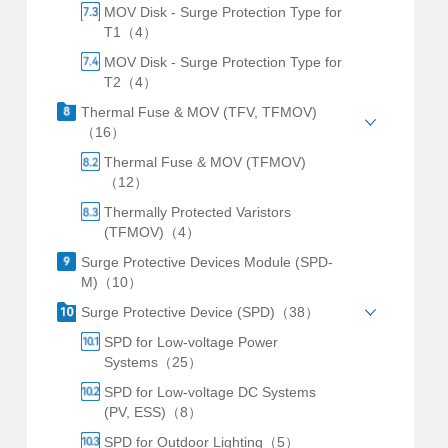
MOV Disk - Surge Protection Type for
T1（4）
MOV Disk - Surge Protection Type for
T2（4）
Thermal Fuse & MOV (TFV, TFMOV)
（16）
Thermal Fuse & MOV (TFMOV)
（12）
Thermally Protected Varistors
(TFMOV)（4）
Surge Protective Devices Module (SPD-
M)（10）
Surge Protective Device (SPD)（38）
SPD for Low-voltage Power
Systems（25）
SPD for Low-voltage DC Systems
(PV, ESS)（8）
SPD for Outdoor Lighting（5）