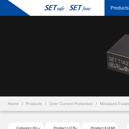
Products
Home
Products
Over Current Protection
Miniature Fuse
Category (6)
Product I (23)
Product II (411)