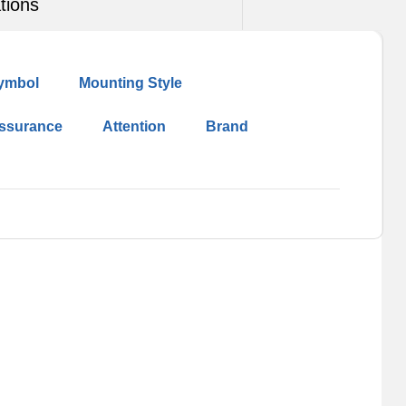
tions
ymbol
Mounting Style
Assurance
Attention
Brand