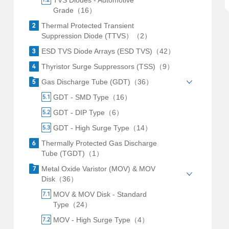
TVS Diodes - Automotive
Grade（16）
Thermal Protected Transient
Suppression Diode (TTVS）（2）
ESD TVS Diode Arrays (ESD TVS)（42）
Thyristor Surge Suppressors (TSS)（9）
Gas Discharge Tube (GDT)（36）
GDT - SMD Type（16）
GDT - DIP Type（6）
GDT - High Surge Type（14）
Thermally Protected Gas Discharge
Tube (TGDT)（1）
Metal Oxide Varistor (MOV) & MOV
Disk（36）
MOV & MOV Disk - Standard
Type（24）
MOV - High Surge Type（4）