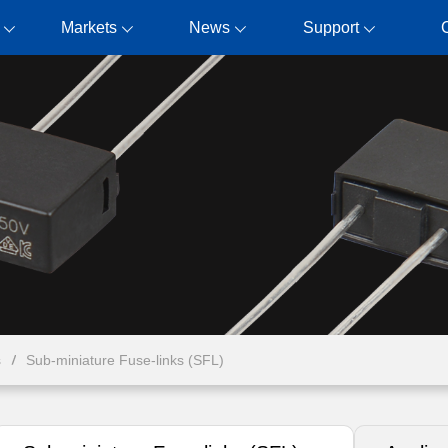
Markets
News
Support
s
Sub-miniature Fuse-links (SFL)