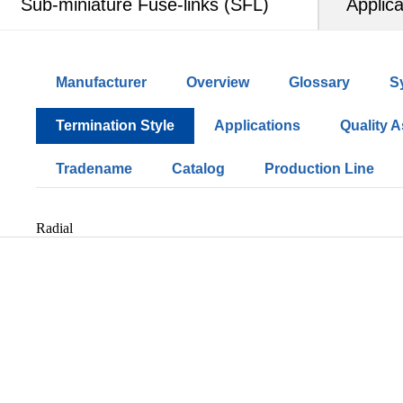
Sub-miniature Fuse-links (SFL)
Applica
Manufacturer
Overview
Glossary
S
Termination Style
Applications
Quality 
Tradename
Catalog
Production Line
Radial