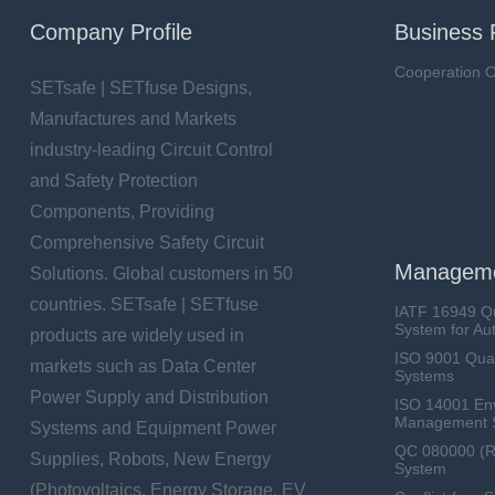
Company Profile
Business 
Cooperation O
SETsafe | SETfuse Designs,
Manufactures and Markets
industry-leading Circuit Control
and Safety Protection
Components, Providing
Comprehensive Safety Circuit
Manageme
Solutions. Global customers in 50
countries. SETsafe | SETfuse
IATF 16949 Q
System for Au
products are widely used in
ISO 9001 Qua
markets such as Data Center
Systems
Power Supply and Distribution
ISO 14001 En
Management 
Systems and Equipment Power
QC 080000 (
Supplies, Robots, New Energy
System
(Photovoltaics, Energy Storage, EV