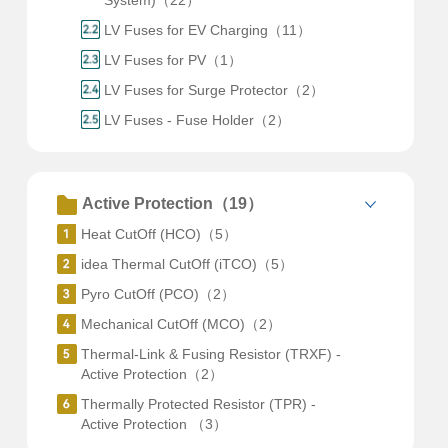
System)（22）
LV Fuses for EV Charging（11）
LV Fuses for PV（1）
LV Fuses for Surge Protector（2）
LV Fuses - Fuse Holder（2）
Active Protection（19）
Heat CutOff (HCO)（5）
idea Thermal CutOff (iTCO)（5）
Pyro CutOff (PCO)（2）
Mechanical CutOff (MCO)（2）
Thermal-Link & Fusing Resistor (TRXF) -
Active Protection（2）
Thermally Protected Resistor (TPR) -
Active Protection （3）